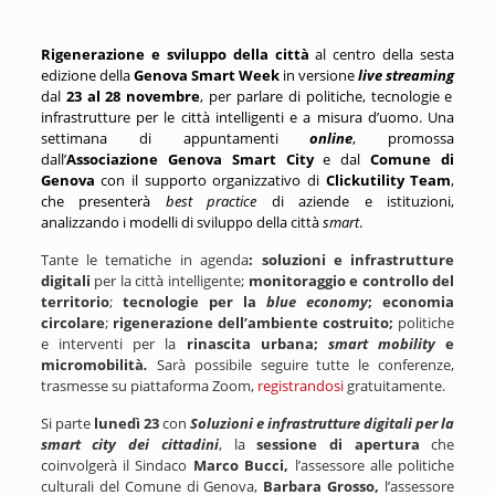
Rigenerazione e sviluppo della città
al centro della sesta
edizione della
Genova Smart Week
in versione
live streaming
dal
23 al 28 novembre
,
per parlare di politiche, tecnologie e
infrastrutture per le città intelligenti e a misura d’uomo. Una
settimana di appuntamenti
online
, promossa
dall’
Associazione Genova Smart City
e dal
Comune di
Genova
con il supporto organizzativo di
Clickutility Team
,
che presenterà
best practice
di aziende e istituzioni,
analizzando i modelli di sviluppo della città
smart
.
Tante le tematiche in agenda
: s
oluzioni e infrastrutture
digitali
per la città intelligente;
monitoraggio e controllo del
territorio
;
tecnologie per la
blue economy
;
e
conomia
circolare
;
rigenerazione dell’ambiente costruito;
politiche
e interventi
per la
rinascita urbana
;
smart mobility
e
micromobilità
.
Sarà possibile seguire tutte le conferenze,
trasmesse su piattaforma Zoom,
registrandosi
gratuitamente.
Si parte
lunedì 23
con
Soluzioni e infrastrutture digitali per la
smart city dei cittadini
,
la
sessione di apertura
che
coinvolgerà il Sindaco
Marco Bucci,
l’assessore alle politiche
culturali del Comune di Genova,
Barbara Grosso,
l’assessore