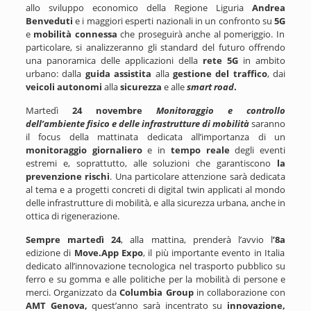
allo sviluppo economico della Regione Liguria
Andrea
Benveduti
e i
maggiori esperti nazionali
in un confronto su
5G
e
mobilità connessa
che proseguirà anche al pomeriggio. In
particolare, si analizzeranno
gli standard del futuro offrendo
una panoramica delle applicazioni
della
rete 5G
in ambito
urbano:
dalla
guida assistita
alla
gestione del traffico
, dai
veicoli autonomi
alla
sicurezza
e alle
smart road
.
Martedì
24 novembre
Monitoraggio e controllo
dell’ambiente fisico e delle infrastrutture di mobilità
saranno
il focus della mattinata dedicata
all’importanza di un
monitoraggio giornaliero
e in
tempo reale
degli eventi
estremi e, soprattutto, alle soluzioni che garantiscono
la
prevenzione rischi
.
Una particolare attenzione sarà dedicata
al tema e a progetti concreti di digital twin applicati al mondo
delle infrastrutture di mobilità, e alla sicurezza urbana, anche in
ottica di rigenerazione.
Sempre martedì 24
, alla mattina, prenderà l’avvio l
’8a
edizione di
Move.App Expo
, il più importante evento in Italia
dedicato all’innovazione tecnologica nel trasporto pubblico su
ferro e su gomma e alle politiche per la mobilità di persone e
merci. Organizzato da
Columbia Group
in collaborazione con
AMT Genova,
quest’anno sarà incentrato su
innovazione,