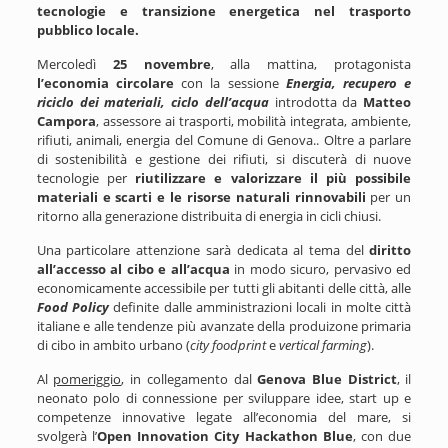
tecnologie e transizione energetica nel trasporto
pubblico locale.
Mercoledì
25 novembre
, alla mattina, protagonista
l’economia circolare
con la sessione
Energia, recupero e
riciclo dei materiali, ciclo dell’acqua
introdotta da
Matteo
Campora
, assessore ai trasporti, mobilità integrata, ambiente,
rifiuti, animali, energia del Comune di Genova..
Oltre a parlare
di sostenibilità e gestione dei rifiuti, si discuterà di nuove
tecnologie per
riutilizzare e valorizzare il più possibile
materiali e scarti
e le risorse naturali rinnovabili
per
un
ritorno alla generazione distribuita di energia in cicli chiusi.
Una particolare attenzione sarà dedicata al tema del
diritto
all’accesso al cibo e all’acqua
in modo sicuro, pervasivo ed
economicamente accessibile per tutti gli abitanti delle città, alle
Food Policy
definite dalle amministrazioni locali in molte città
italiane e alle tendenze più avanzate della produizone primaria
di cibo in ambito urbano (
city foodprint
e
vertical farming
).
Al
pomeriggio
, in collegamento dal
Genova Blue District
, il
neonato polo di connessione per sviluppare idee, start up e
competenze innovative legate all’economia del mare, si
svolgerà l’
Open Innovation City Hackathon Blue
, con due