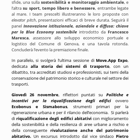
sfide, una sulla
sostenibilità e monitoraggio ambientale
, e
l’altra
su sport, tempo libero e benessere
, entrambe legate
al mare. I team prescelti
illustreranno le loro proposte con
elevator pitch
, presentazioni efficaci di breve durata. Seguirà il
panel
Innovazione istituzionale, aziendale e diffusa: chiave
per la Blue Economy sostenibile
introdotto da
Francesco
Maresca
, assessore allo sviluppo economico portuale e
logistico del Comune di Genova,
e una tavola rotonda.
Concluderà l’evento la premiazione finale.
In parallelo, si svolgerà l’ultima sessione di
Move.App Expo
,
dedicata
alla storia dei sistemi di trasporto
, con un
dibattito, tra accreditati studiosi e professionisti, sui temi della
conservazione del patrimonio storico e culturale nel settore dei
trasporti.
Giovedì 26 novembre
, riflettori puntati
su
Politiche e
incentivi per la riqualificazione degli edifici
ovvero
Ecobonus
e
Sismabonus
,
strumenti primari per la
rigenerazione urbana e per il rilancio dell’economia.
Si parlerà
di
riqualificazione degli edifici abitativi
con miglioramento
della sostenibilità e della resilienza di aree urbane a rischio e
della conseguente
rivalutazione anche del patrimonio
abitativo.
Un excursus introdotto dal vice sindaco
Pietro